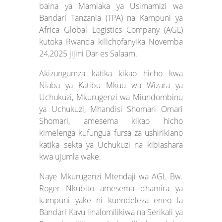
baina ya Mamlaka ya Usimamizi wa
Bandari Tanzania (TPA) na Kampuni ya
Africa Global Logistics Company (AGL)
kutoka Rwanda kilichofanyika Novemba
24,2025 jijini Dar es Salaam.
Akizungumza katika kikao hicho kwa
Niaba ya Katibu Mkuu wa Wizara ya
Uchukuzi, Mkurugenzi wa Miundombinu
ya Uchukuzi, Mhandisi Shomari Omari
Shomari, amesema kikao hicho
kimelenga kufungua fursa za ushirikiano
katika sekta ya Uchukuzi na kibiashara
kwa ujumla wake.
Naye Mkurugenzi Mtendaji wa AGL Bw.
Roger Nkubito amesema dhamira ya
kampuni yake ni kuendeleza eneo la
Bandari Kavu linalomilikiwa na Serikali ya