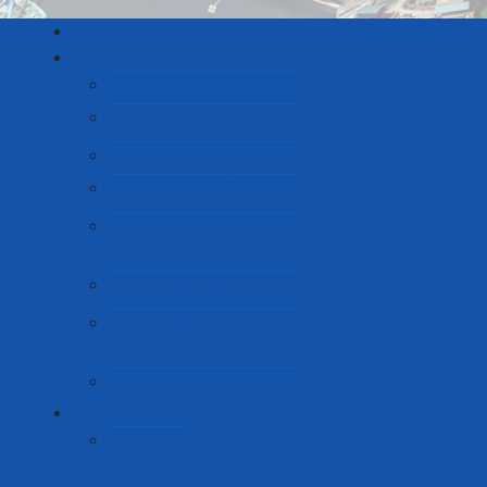
Mwanzo
Kuhusu Sisi
Maelezo ya Jumla
Bodi ya Wakurugenzi
Menejimenti
Usalama na Ulinzi
Kurudisha Fadhila kwa
Jamii
Kazi za Mamlaka
Dira Yetu Dahamira
Yetu na Kanuni
Muundo wa Shirika
Huduma
Huduma
Kuu za