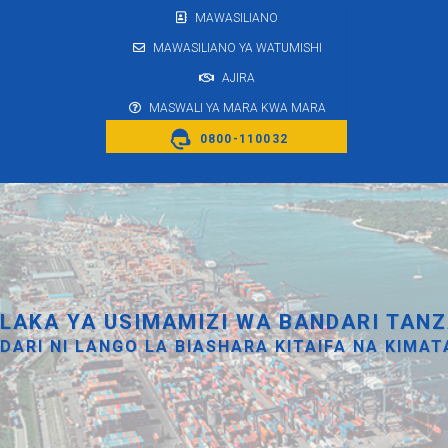
MAWASILIANO
MAWASILIANO YA WATUMISHI
AJIRA
MASWALI YA MARA KWA MARA
0800-110032
LAKA YA USIMAMIZI WA BANDARI TANZ
DARI NI LANGO LA BIASHARA KITAIFA NA KIMAT