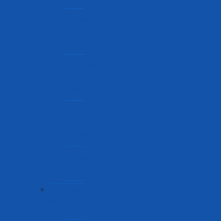
Bandari
Huduma
za
Shehena
Huduma
za
Meli
Wadau
wa
Bandari
Huduma
Saidizi
Mchakato
wa
Kibandari