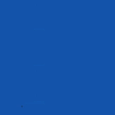
Mchakato
wa
Kuhamisha
Shehena
Mchakato
wa
Kupeleka
Bidhaa
Nje
Mchakato
wa
Uingizaji
wa
Mizigo
Huduma
Kieletroniki