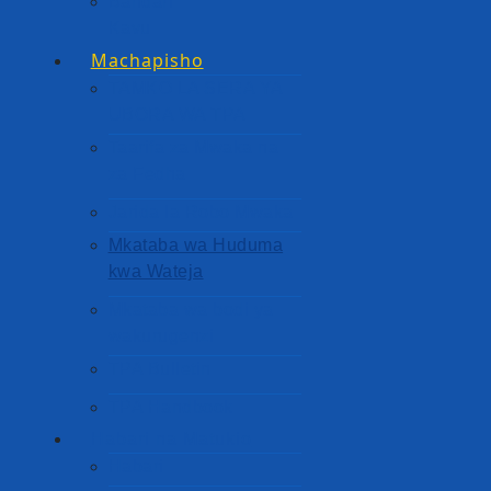
Bandari
Kavu
Machapisho
TAMKO LA SERA YA
UBORA WA TPA
Taarifa za Mwaka na
za Fedha
Jarida la Robo Mwaka
Mkataba wa Huduma
kwa Wateja
Mkataba wa bodi ya
wakurugenzi
TPA Bulletin
TPA Handbook
Habari na Matukio
Habari