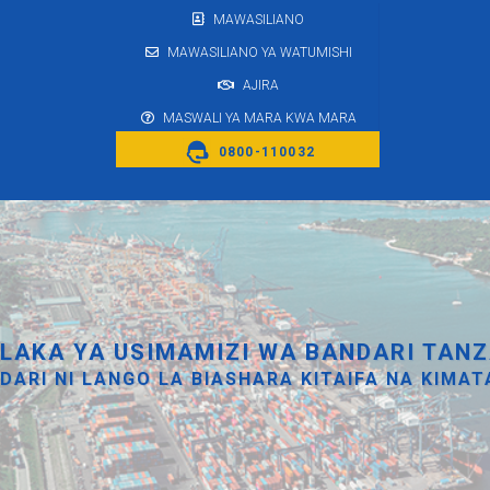
MAWASILIANO
MAWASILIANO YA WATUMISHI
AJIRA
MASWALI YA MARA KWA MARA
0800-110032
LAKA YA USIMAMIZI WA BANDARI TANZ
DARI NI LANGO LA BIASHARA KITAIFA NA KIMAT