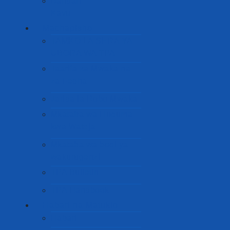
Bandari
Kavu
Machapisho
TAMKO LA SERA YA
UBORA WA TPA
Taarifa za Mwaka na
za Fedha
Jarida la Robo Mwaka
Mkataba wa Huduma
kwa Wateja
Mkataba wa bodi ya
wakurugenzi
TPA Bulletin
TPA Handbook
Habari na Matukio
Habari