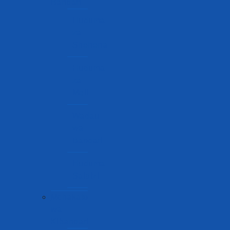
Bandari
Huduma
za
Shehena
Huduma
za
Meli
Wadau
wa
Bandari
Huduma
Saidizi
Mchakato
wa
Kibandari