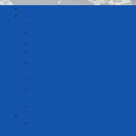
Mwanzo
Kuhusu Sisi
Maelezo ya Jumla
Bodi ya Wakurugenzi
Menejimenti
Usalama na Ulinzi
Kurudisha Fadhila kwa
Jamii
Kazi za Mamlaka
Dira Yetu Dahamira
Yetu na Kanuni
Muundo wa Shirika
Huduma
Huduma
Kuu za