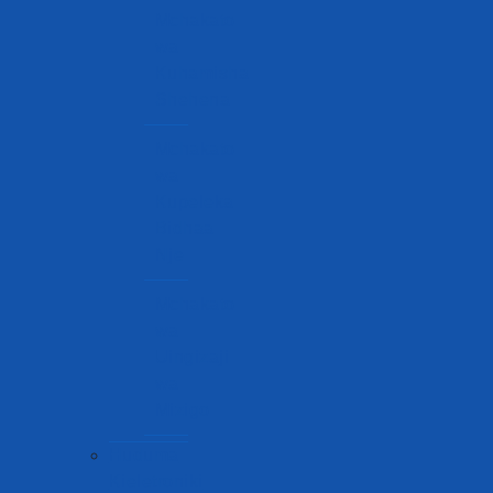
Mchakato
wa
Kuhamisha
Shehena
Mchakato
wa
Kupeleka
Bidhaa
Nje
Mchakato
wa
Uingizaji
wa
Mizigo
Huduma
Kieletroniki