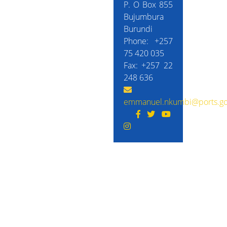
P. O Box 855
Bujumbura
Burundi
Phone: +257
75 420 035
Fax: +257 22
248 636
emmanuel.nkumbi@ports.go