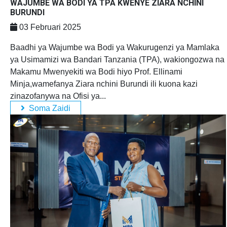
WAJUMBE WA BODI YA TPA KWENYE ZIARA NCHINI
BURUNDI
03 Februari 2025
Baadhi ya Wajumbe wa Bodi ya Wakurugenzi ya Mamlaka
ya Usimamizi wa Bandari Tanzania (TPA), wakiongozwa na
Makamu Mwenyekiti wa Bodi hiyo Prof. Ellinami
Minja,wamefanya Ziara nchini Burundi ili kuona kazi
zinazofanywa na Ofisi ya...
Soma Zaidi