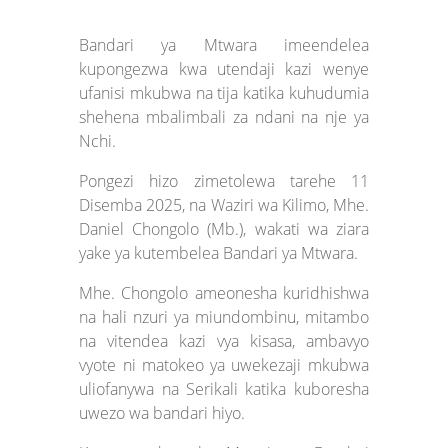
Bandari ya Mtwara imeendelea
kupongezwa kwa utendaji kazi wenye
ufanisi mkubwa na tija katika kuhudumia
shehena mbalimbali za ndani na nje ya
Nchi.
Pongezi hizo zimetolewa tarehe 11
Disemba 2025, na Waziri wa Kilimo, Mhe.
Daniel Chongolo (Mb.), wakati wa ziara
yake ya kutembelea Bandari ya Mtwara.
Mhe. Chongolo ameonesha kuridhishwa
na hali nzuri ya miundombinu, mitambo
na vitendea kazi vya kisasa, ambavyo
vyote ni matokeo ya uwekezaji mkubwa
uliofanywa na Serikali katika kuboresha
uwezo wa bandari hiyo.