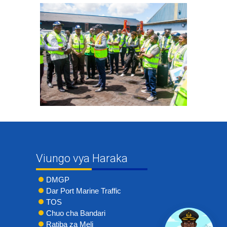
Viungo vya Haraka
DMGP
Dar Port Marine Traffic
TOS
Chuo cha Bandari
Ratiba za Meli