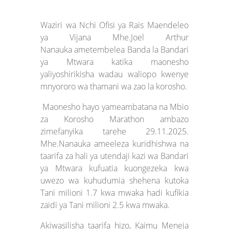
Waziri wa Nchi Ofisi ya Rais Maendeleo
ya Vijana Mhe.Joel Arthur
Nanauka ametembelea Banda la Bandari
ya Mtwara katika maonesho
yaliyoshirikisha wadau waliopo kwenye
mnyororo wa thamani wa zao la korosho.
Maonesho hayo yameambatana na Mbio
za Korosho Marathon ambazo
zimefanyika tarehe 29.11.2025.
Mhe.Nanauka ameeleza kuridhishwa na
taarifa za hali ya utendaji kazi wa Bandari
ya Mtwara kufuatia kuongezeka kwa
uwezo wa kuhudumia shehena kutoka
Tani milioni 1.7 kwa mwaka hadi kufikia
zaidi ya Tani milioni 2.5 kwa mwaka.
Akiwasilisha taarifa hizo, Kaimu Meneja