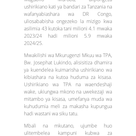
ushirikiano kati ya bandari za Tanzania na
wafanyabiashara wa DR Congo,
uliosababisha ongezeko la mizigo kwa
asilimia 43 kutoka tani milioni 4.1 mwaka
2023/24 hadi milioni 5.9 mwaka
2024/25.
Mwakilishi wa Mkurugenzi Mkuu wa TPA,
Bw. Josephat Lukindo, alisisitiza dhamira
ya kuendelea kuimarisha ushirikiano wa
kibiashara na kutoa huduma za kisasa.
Ushirikiano wa TPA na waendeshaji
wake, ukiungwa mkono na uwekezaji wa
mitambo ya kisasa, umefanya muda wa
kuhudumia meli za makasha kupungua
hadi wastani wa siku tatu.
Mbali na mkutano, ujumbe huo
ulitembelea kampuni kubwa za