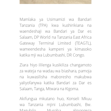
Mamlaka ya Usimamizi wa Bandari
Tanzania (TPA) kwa kushirikiana na
waendeshaji wa Bandari ya Dar es
Salaam, DP World na Tanzania East Africa
Gateway Terminal Limited (TEAGTL),
wameendesha kampeni ya kimasoko
katika mji wa Lubumbashi, DR Congo.
Ziara hiyo ililenga kusikiliza changamoto
za wateja na wadau wa biashara, pamoja
na kuwasilisha maboresho makubwa
yaliyofanywa katika Bandari za Dar es
Salaam, Tanga, Mtwara na Kigoma.
Akifungua mkutano huo, Konseli Mkuu
wa Tanzania mjini Lubumbashi, Bw.
Magubilo Muroba, alipongeza