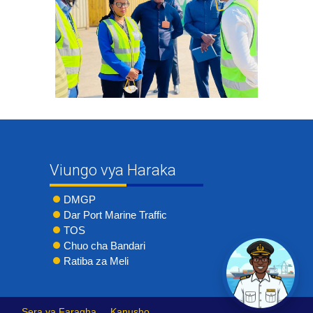
Viungo vya Haraka
DMGP
Dar Port Marine Traffic
TOS
Chuo cha Bandari
Ratiba za Meli
Sera ya Faragha
Kanusho