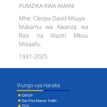
PUMZIKA KWA AMANI
Mhe. Cleopa David Msuya
Makamu wa Kwanza wa
Rais na Waziri Mkuu
Mstaafu.
1931-2025
Viungo vya Haraka
DMGP
Dar Port Marine Traffic
TOS