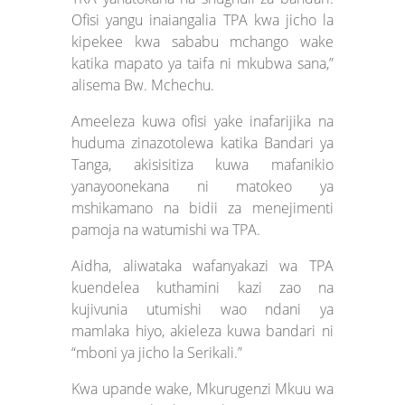
Ofisi yangu inaiangalia TPA kwa jicho la
kipekee kwa sababu mchango wake
katika mapato ya taifa ni mkubwa sana,”
alisema Bw. Mchechu.
Ameeleza kuwa ofisi yake inafarijika na
huduma zinazotolewa katika Bandari ya
Tanga, akisisitiza kuwa mafanikio
yanayoonekana ni matokeo ya
mshikamano na bidii za menejimenti
pamoja na watumishi wa TPA.
Aidha, aliwataka wafanyakazi wa TPA
kuendelea kuthamini kazi zao na
kujivunia utumishi wao ndani ya
mamlaka hiyo, akieleza kuwa bandari ni
“mboni ya jicho la Serikali.”
Kwa upande wake, Mkurugenzi Mkuu wa