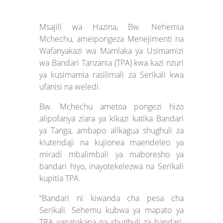
Msajili wa Hazina, Bw. Nehemia
Mchechu, ameipongeza Menejimenti na
Wafanyakazi wa Mamlaka ya Usimamizi
wa Bandari Tanzania (TPA) kwa kazi nzuri
ya kusimamia rasilimali za Serikali kwa
ufanisi na weledi.
Bw. Mchechu ametoa pongezi hizo
alipofanya ziara ya kikazi katika Bandari
ya Tanga, ambapo alikagua shughuli za
kiutendaji na kujionea maendeleo ya
miradi mbalimbali ya maboresho ya
bandari hiyo, inayotekelezwa na Serikali
kupitia TPA.
“Bandari ni kiwanda cha pesa cha
Serikali. Sehemu kubwa ya mapato ya
TRA yanatokana na shughuli za bandari.