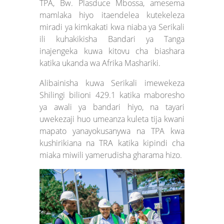
TPA, Bw. Plasduce Mbossa, amesema
mamlaka hiyo itaendelea kutekeleza
miradi ya kimkakati kwa niaba ya Serikali
ili kuhakikisha Bandari ya Tanga
inajengeka kuwa kitovu cha biashara
katika ukanda wa Afrika Mashariki.
Alibainisha kuwa Serikali imewekeza
Shilingi bilioni 429.1 katika maboresho
ya awali ya bandari hiyo, na tayari
uwekezaji huo umeanza kuleta tija kwani
mapato yanayokusanywa na TPA kwa
kushirikiana na TRA katika kipindi cha
miaka miwili yamerudisha gharama hizo.