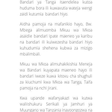
Bandari ya Tanga itaendelea kutoa
huduma bora ili kuwavutia wateja wengi
zaidi kutumia bandari hiyo.
Aidha pamoja na mafanikio hayo, Bw.
Mbega alimuomba Mkuu wa Mkoa
asaidie bandari ipate maeneo ya karibu
na bandari ili kuiwezesha bandari hiyo
kuhudumia shehena kubwa za mizigo
mbalimbali.
Mkuu wa Mkoa alimuhakikishia Meneja
wa Bandari kuyapata maeneo hayo ili
bandari iweze kuwa kitovu cha shughuli
za kiuchumi kwa Mkoa wa Tanga, Taifa
pamoja na nchi jirani.
Kwa upande wafanyakazi wa kutwa
waliishukuru Serikali ya Jamhuri ya
Muungano wa Tanzania inayoongozwa na