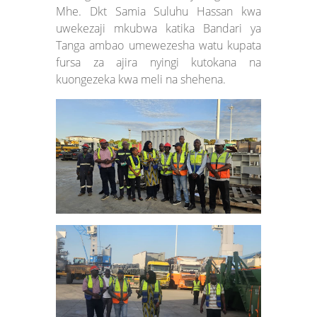
Mhe. Dkt Samia Suluhu Hassan kwa
uwekezaji mkubwa katika Bandari ya
Tanga ambao umewezesha watu kupata
fursa za ajira nyingi kutokana na
kuongezeka kwa meli na shehena.