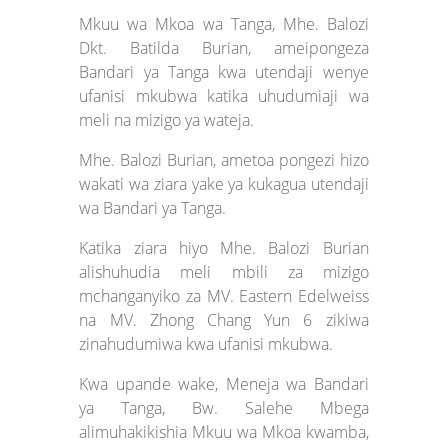
Mkuu wa Mkoa wa Tanga, Mhe. Balozi
Dkt. Batilda Burian, ameipongeza
Bandari ya Tanga kwa utendaji wenye
ufanisi mkubwa katika uhudumiaji wa
meli na mizigo ya wateja.
Mhe. Balozi Burian, ametoa pongezi hizo
wakati wa ziara yake ya kukagua utendaji
wa Bandari ya Tanga.
Katika ziara hiyo Mhe. Balozi Burian
alishuhudia meli mbili za mizigo
mchanganyiko za MV. Eastern Edelweiss
na MV. Zhong Chang Yun 6 zikiwa
zinahudumiwa kwa ufanisi mkubwa.
Kwa upande wake, Meneja wa Bandari
ya Tanga, Bw. Salehe Mbega
alimuhakikishia Mkuu wa Mkoa kwamba,