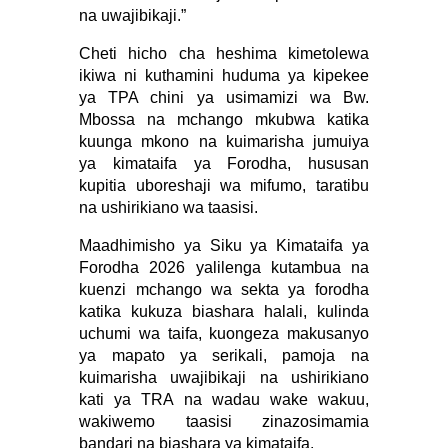
na uwajibikaji.”
Cheti hicho cha heshima kimetolewa
ikiwa ni kuthamini huduma ya kipekee
ya TPA chini ya usimamizi wa Bw.
Mbossa na mchango mkubwa katika
kuunga mkono na kuimarisha jumuiya
ya kimataifa ya Forodha, hususan
kupitia uboreshaji wa mifumo, taratibu
na ushirikiano wa taasisi.
Maadhimisho ya Siku ya Kimataifa ya
Forodha 2026 yalilenga kutambua na
kuenzi mchango wa sekta ya forodha
katika kukuza biashara halali, kulinda
uchumi wa taifa, kuongeza makusanyo
ya mapato ya serikali, pamoja na
kuimarisha uwajibikaji na ushirikiano
kati ya TRA na wadau wake wakuu,
wakiwemo taasisi zinazosimamia
bandari na biashara ya kimataifa.