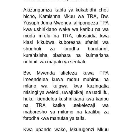
Akizungumza kabla ya kukabidhi cheti
hicho, Kamishna Mkuu wa TRA, Bw.
Yusuph Juma Mwenda, aliipongeza TPA
kwa ushirikiano wake wa karibu na wa
muda mrefu na TRA, uliosaidia kwa
kiasi kikubwa kuboresha ufanisi wa
shughuli za forodha bandarini,
kurahisisha biashara na kuimarisha
udhibiti wa mapato ya serikali.
Bw. Mwenda alieleza kuwa TPA
imeendelea kuwa mdau muhimu na
mfano wa kuigwa, kwa kuzingatia
misingi ya weledi, uwajibikaji na uadilifu,
huku ikiendelea kushirikiana kwa karibu
na TRA katika utekelezaji wa
maboresho ya mifumo na taratibu za
forodha kwa manufaa ya taifa.
Kwa upande wake, Mkurugenzi Mkuu