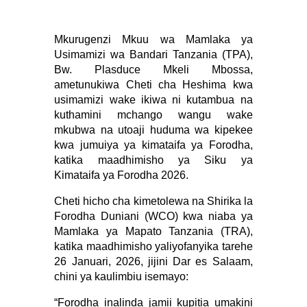
Mkurugenzi Mkuu wa Mamlaka ya
Usimamizi wa Bandari Tanzania (TPA),
Bw. Plasduce Mkeli Mbossa,
ametunukiwa Cheti cha Heshima kwa
usimamizi wake ikiwa ni kutambua na
kuthamini mchango wangu wake
mkubwa na utoaji huduma wa kipekee
kwa jumuiya ya kimataifa ya Forodha,
katika maadhimisho ya Siku ya
Kimataifa ya Forodha 2026.
Cheti hicho cha kimetolewa na Shirika la
Forodha Duniani (WCO) kwa niaba ya
Mamlaka ya Mapato Tanzania (TRA),
katika maadhimisho yaliyofanyika tarehe
26 Januari, 2026, jijini Dar es Salaam,
chini ya kaulimbiu isemayo:
“Forodha inalinda jamii kupitia umakini