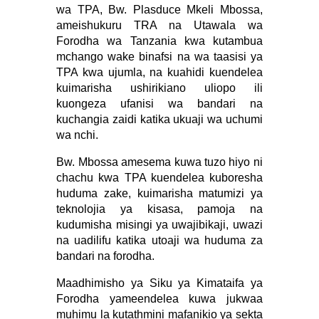
wa TPA, Bw. Plasduce Mkeli Mbossa,
ameishukuru TRA na Utawala wa
Forodha wa Tanzania kwa kutambua
mchango wake binafsi na wa taasisi ya
TPA kwa ujumla, na kuahidi kuendelea
kuimarisha ushirikiano uliopo ili
kuongeza ufanisi wa bandari na
kuchangia zaidi katika ukuaji wa uchumi
wa nchi.
Bw. Mbossa amesema kuwa tuzo hiyo ni
chachu kwa TPA kuendelea kuboresha
huduma zake, kuimarisha matumizi ya
teknolojia ya kisasa, pamoja na
kudumisha misingi ya uwajibikaji, uwazi
na uadilifu katika utoaji wa huduma za
bandari na forodha.
Maadhimisho ya Siku ya Kimataifa ya
Forodha yameendelea kuwa jukwaa
muhimu la kutathmini mafanikio ya sekta