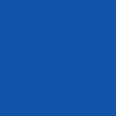
Mchakato
wa
Kuhamisha
Shehena
Mchakato
wa
Kupeleka
Bidhaa
Nje
Mchakato
wa
Uingizaji
wa
Mizigo
Huduma
Kieletroniki