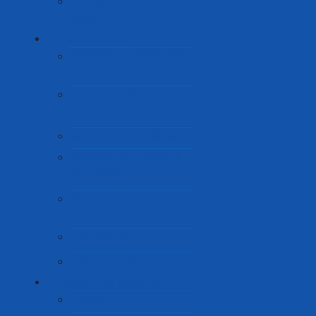
Bandari
Kavu
Machapisho
TAMKO LA SERA YA
UBORA WA TPA
Taarifa za Mwaka na
za Fedha
Jarida la Robo Mwaka
Mkataba wa Huduma
kwa Wateja
Mkataba wa bodi ya
wakurugenzi
TPA Bulletin
TPA Handbook
Habari na Matukio
Habari