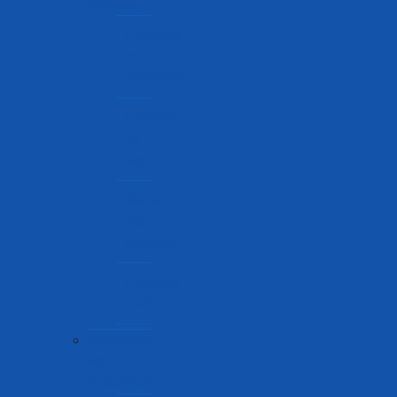
Bandari
Huduma
za
Shehena
Huduma
za
Meli
Wadau
wa
Bandari
Huduma
Saidizi
Mchakato
wa
Kibandari