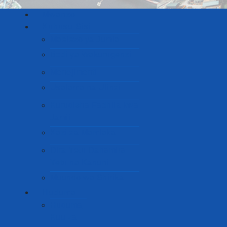
Mwanzo
Kuhusu Sisi
Maelezo ya Jumla
Bodi ya Wakurugenzi
Menejimenti
Usalama na Ulinzi
Kurudisha Fadhila kwa
Jamii
Kazi za Mamlaka
Dira Yetu Dahamira
Yetu na Kanuni
Muundo wa Shirika
Huduma
Huduma
Kuu za