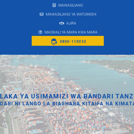
MAWASILIANO
MAWASILIANO YA WATUMISHI
AJIRA
MASWALI YA MARA KWA MARA
0800-110032
LAKA YA USIMAMIZI WA BANDARI TANZ
DARI NI LANGO LA BIASHARA KITAIFA NA KIMAT