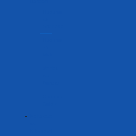
Bandari
Huduma
za
Shehena
Huduma
za
Meli
Wadau
wa
Bandari
Huduma
Saidizi
Mchakato
wa
Kibandari