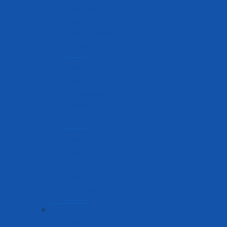
Mchakato
wa
Kuhamisha
Shehena
Mchakato
wa
Kupeleka
Bidhaa
Nje
Mchakato
wa
Uingizaji
wa
Mizigo
Huduma
Kieletroniki