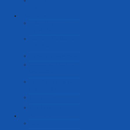
Bandari
Kavu
Machapisho
TAMKO LA SERA YA
UBORA WA TPA
Taarifa za Mwaka na
za Fedha
Jarida la Robo Mwaka
Mkataba wa Huduma
kwa Wateja
Mkataba wa bodi ya
wakurugenzi
TPA Bulletin
TPA Handbook
Habari na Matukio
Habari