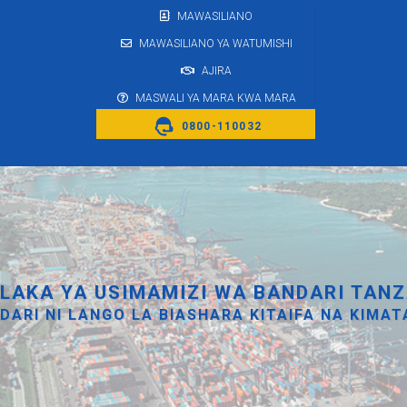
MAWASILIANO
MAWASILIANO YA WATUMISHI
AJIRA
MASWALI YA MARA KWA MARA
0800-110032
LAKA YA USIMAMIZI WA BANDARI TANZ
DARI NI LANGO LA BIASHARA KITAIFA NA KIMAT