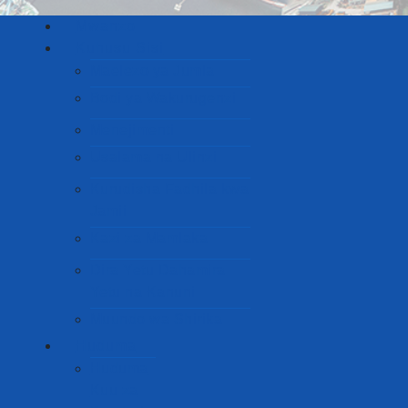
Mwanzo
Kuhusu Sisi
Maelezo ya Jumla
Bodi ya Wakurugenzi
Menejimenti
Usalama na Ulinzi
Kurudisha Fadhila kwa
Jamii
Kazi za Mamlaka
Dira Yetu Dahamira
Yetu na Kanuni
Muundo wa Shirika
Huduma
Huduma
Kuu za