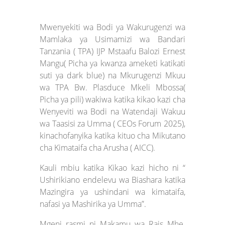
Mwenyekiti wa Bodi ya Wakurugenzi wa
Mamlaka ya Usimamizi wa Bandari
Tanzania ( TPA) IJP Mstaafu Balozi Ernest
Mangu( Picha ya kwanza ameketi katikati
suti ya dark blue) na Mkurugenzi Mkuu
wa TPA Bw. Plasduce Mkeli Mbossa(
Picha ya pili) wakiwa katika kikao kazi cha
Wenyeviti wa Bodi na Watendaji Wakuu
wa Taasisi za Umma ( CEOs Forum 2025),
kinachofanyika katika kituo cha Mikutano
cha Kimataifa cha Arusha ( AICC).
Kauli mbiu katika Kikao kazi hicho ni “
Ushirikiano endelevu wa Biashara katika
Mazingira ya ushindani wa kimataifa,
nafasi ya Mashirika ya Umma”.
Mgeni rasmi ni Makamu wa Rais Mhe.