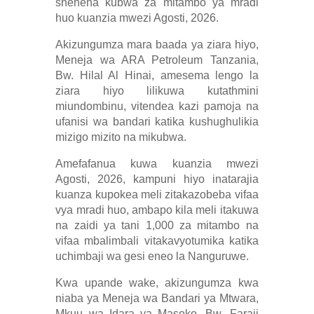
shehena kubwa za mitambo ya mradi
huo kuanzia mwezi Agosti, 2026.
Akizungumza mara baada ya ziara hiyo,
Meneja wa ARA Petroleum Tanzania,
Bw. Hilal Al Hinai, amesema lengo la
ziara hiyo lilikuwa kutathmini
miundombinu, vitendea kazi pamoja na
ufanisi wa bandari katika kushughulikia
mizigo mizito na mikubwa.
Amefafanua kuwa kuanzia mwezi
Agosti, 2026, kampuni hiyo inatarajia
kuanza kupokea meli zitakazobeba vifaa
vya mradi huo, ambapo kila meli itakuwa
na zaidi ya tani 1,000 za mitambo na
vifaa mbalimbali vitakavyotumika katika
uchimbaji wa gesi eneo la Nanguruwe.
Kwa upande wake, akizungumza kwa
niaba ya Meneja wa Bandari ya Mtwara,
Mkuu wa Idara ya Masoko, Bw. Faraji