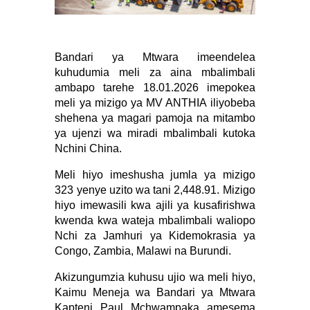
Bandari ya Mtwara imeendelea
kuhudumia meli za aina mbalimbali
ambapo tarehe 18.01.2026 imepokea
meli ya mizigo ya MV ANTHIA iliyobeba
shehena ya magari pamoja na mitambo
ya ujenzi wa miradi mbalimbali kutoka
Nchini China.
Meli hiyo imeshusha jumla ya mizigo
323 yenye uzito wa tani 2,448.91. Mizigo
hiyo imewasili kwa ajili ya kusafirishwa
kwenda kwa wateja mbalimbali waliopo
Nchi za Jamhuri ya Kidemokrasia ya
Congo, Zambia, Malawi na Burundi.
Akizungumzia kuhusu ujio wa meli hiyo,
Kaimu Meneja wa Bandari ya Mtwara
Kapteni Paul Mchwampaka amesema