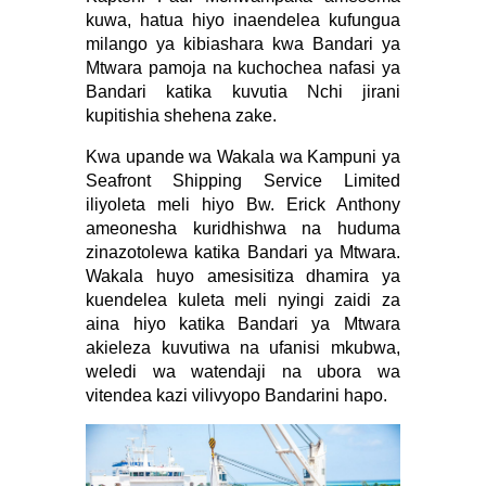
kuwa, hatua hiyo inaendelea kufungua
milango ya kibiashara kwa Bandari ya
Mtwara pamoja na kuchochea nafasi ya
Bandari katika kuvutia Nchi jirani
kupitishia shehena zake.
Kwa upande wa Wakala wa Kampuni ya
Seafront Shipping Service Limited
iliyoleta meli hiyo Bw. Erick Anthony
ameonesha kuridhishwa na huduma
zinazotolewa katika Bandari ya Mtwara.
Wakala huyo amesisitiza dhamira ya
kuendelea kuleta meli nyingi zaidi za
aina hiyo katika Bandari ya Mtwara
akieleza kuvutiwa na ufanisi mkubwa,
weledi wa watendaji na ubora wa
vitendea kazi vilivyopo Bandarini hapo.