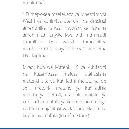
mbalimbali.
“ Tumepokea maelekezo ya Mheshimiwa
Waziri ya kuhimiza utendaji na kimsingi
ameridhika na kazi inayofanyika hapa na
amehimiza ifanyike kwa bidii na mradi
ukamilike kwa wakati, tumepokea
maelekezo na tutayatekeleza,” amesema
Dkt. Mdima.
Mradi huo wa Matenki 15 ya kuhifadhi
na kusambaza mafuta, utahusisha
matenki sita ya kuhifadhi mafuta ya do
seli, matenki matano ya kuhifadhia
mafuta ya petroli, matenki matatu ya
kuhifadhia mafuta ya kuendeshea ndege
na tenki moja litakuwa la ziada likitumika
kupitishia mafuta (Interface tank).