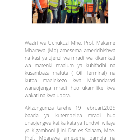
Waziri wa Uchukuzi Mhe. Prof. Makame
Mbarawa (Mb) amesema ameridhishwa
na kasi ya ujenzi wa mradi wa kikamkati
wa matenki maalum ya kuhifadhi na
kusambaza mafuta ( Oil Terminal) na
kutoa maelekezo kwa Makandarasi
wanaojenga mradi huo ukamilike kwa
wakati na kwa ubora.
Akizungumza tarehe 19 Februari,2025
baada ya kutembelea mradi huo
unaojengwa katika kata ya Tundwi, wilaya
ya Kigamboni Jijini Dar es Salaam, Mhe.
Prof. Mbarawa amesema pamoja na