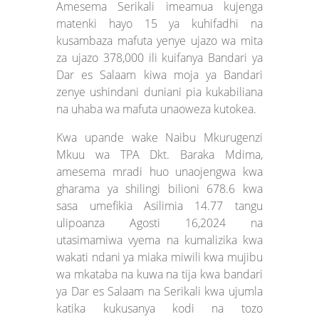
Amesema Serikali imeamua kujenga
matenki hayo 15 ya kuhifadhi na
kusambaza mafuta yenye ujazo wa mita
za ujazo 378,000 ili kuifanya Bandari ya
Dar es Salaam kiwa moja ya Bandari
zenye ushindani duniani pia kukabiliana
na uhaba wa mafuta unaoweza kutokea.
Kwa upande wake Naibu Mkurugenzi
Mkuu wa TPA Dkt. Baraka Mdima,
amesema mradi huo unaojengwa kwa
gharama ya shilingi bilioni 678.6 kwa
sasa umefikia Asilimia 14.77 tangu
ulipoanza Agosti 16,2024 na
utasimamiwa vyema na kumalizika kwa
wakati ndani ya miaka miwili kwa mujibu
wa mkataba na kuwa na tija kwa bandari
ya Dar es Salaam na Serikali kwa ujumla
katika kukusanya kodi na tozo