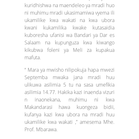
kuridhishwa na maendeleo ya mradi huo
ni muhimu mradi ukasimamiwa vyema ili
ukamilike kwa wakati na kwa ubora
kwani kukamilika kwake kutasaidia
kuboresha ufanisi wa Bandari ya Dar es
Salaam na kupunguza kwa kiwango
kikubwa foleni ya Meli za kupakua
mafuta.
“ Mara ya mwisho nilipokuja hapa mwezi
Septemba mwaka jana mradi huu
ulikuwa asilimia 5 tu na sasa umefikia
asilimia 14.77. Hakika kazi inaenda vizuri
n inaonekana, muhimu ni kwa
Makandarasi hawa kuongeza bidii,
kufanya kazi kwa ubora na mradi huu
ukamilike kwa wakati ,” amesema Mhe.
Prof. Mbarawa.