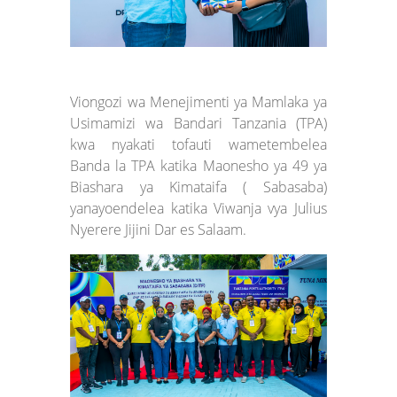
Viongozi wa Menejimenti ya Mamlaka ya
Usimamizi wa Bandari Tanzania (TPA)
kwa nyakati tofauti wametembelea
Banda la TPA katika Maonesho ya 49 ya
Biashara ya Kimataifa ( Sabasaba)
yanayoendelea katika Viwanja vya Julius
Nyerere Jijini Dar es Salaam.