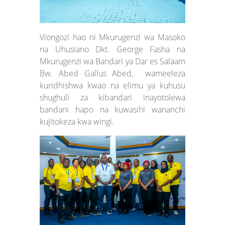
Viongozi hao ni Mkurugenzi wa Masoko
na Uhusiano Dkt. George Fasha na
Mkurugenzi wa Bandari ya Dar es Salaam
Bw. Abed Gallus Abed, wameeleza
kuridhishwa kwao na elimu ya kuhusu
shughuli za kibandari inayotolewa
bandani hapo na kuwasihi wananchi
kujitokeza kwa wingi.