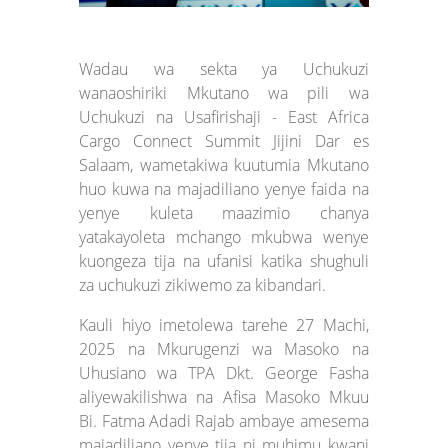
Wadau wa sekta ya Uchukuzi
wanaoshiriki Mkutano wa pili wa
Uchukuzi na Usafirishaji - East Africa
Cargo Connect Summit Jijini Dar es
Salaam, wametakiwa kuutumia Mkutano
huo kuwa na majadiliano yenye faida na
yenye kuleta maazimio chanya
yatakayoleta mchango mkubwa wenye
kuongeza tija na ufanisi katika shughuli
za uchukuzi zikiwemo za kibandari.
Kauli hiyo imetolewa tarehe 27 Machi,
2025 na Mkurugenzi wa Masoko na
Uhusiano wa TPA Dkt. George Fasha
aliyewakilishwa na Afisa Masoko Mkuu
Bi. Fatma Adadi Rajab ambaye amesema
majadiliano yenye tija ni muhimu kwani