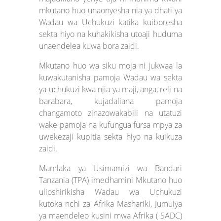
mkutano huo unaonyesha nia ya dhati ya
Wadau wa Uchukuzi katika kuiboresha
sekta hiyo na kuhakikisha utoaji huduma
unaendelea kuwa bora zaidi.
Mkutano huo wa siku moja ni jukwaa la
kuwakutanisha pamoja Wadau wa sekta
ya uchukuzi kwa njia ya maji, anga, reli na
barabara, kujadaliana pamoja
changamoto zinazowakabili na utatuzi
wake pamoja na kufungua fursa mpya za
uwekezaji kupitia sekta hiyo na kuikuza
zaidi.
Mamlaka ya Usimamizi wa Bandari
Tanzania (TPA) imedhamini Mkutano huo
ulioshirikisha Wadau wa Uchukuzi
kutoka nchi za Afrika Mashariki, Jumuiya
ya maendeleo kusini mwa Afrika ( SADC)