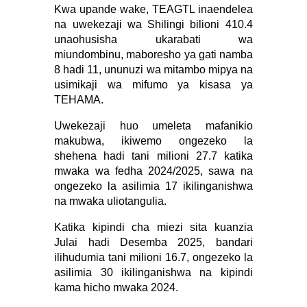
Kwa upande wake, TEAGTL inaendelea
na uwekezaji wa Shilingi bilioni 410.4
unaohusisha ukarabati wa
miundombinu, maboresho ya gati namba
8 hadi 11, ununuzi wa mitambo mipya na
usimikaji wa mifumo ya kisasa ya
TEHAMA.
Uwekezaji huo umeleta mafanikio
makubwa, ikiwemo ongezeko la
shehena hadi tani milioni 27.7 katika
mwaka wa fedha 2024/2025, sawa na
ongezeko la asilimia 17 ikilinganishwa
na mwaka uliotangulia.
Katika kipindi cha miezi sita kuanzia
Julai hadi Desemba 2025, bandari
ilihudumia tani milioni 16.7, ongezeko la
asilimia 30 ikilinganishwa na kipindi
kama hicho mwaka 2024.