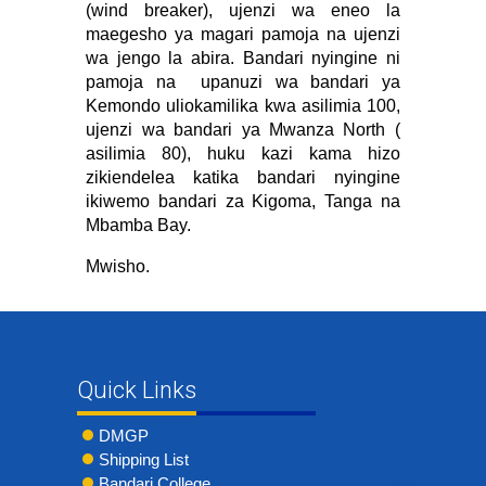
(wind breaker), ujenzi wa eneo la
maegesho ya magari pamoja na ujenzi
wa jengo la abira. Bandari nyingine ni
pamoja na
upanuzi wa bandari ya
Kemondo uliokamilika kwa asilimia 100,
ujenzi wa bandari ya Mwanza North (
asilimia 80), huku kazi kama hizo
zikiendelea katika bandari nyingine
ikiwemo bandari za Kigoma, Tanga na
Mbamba Bay.
Mwisho.
Quick Links
DMGP
Shipping List
Bandari College