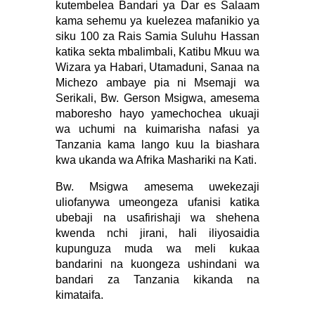
kutembelea Bandari ya Dar es Salaam
kama sehemu ya kuelezea mafanikio ya
siku 100 za Rais Samia Suluhu Hassan
katika sekta mbalimbali, Katibu Mkuu wa
Wizara ya Habari, Utamaduni, Sanaa na
Michezo ambaye pia ni Msemaji wa
Serikali, Bw. Gerson Msigwa, amesema
maboresho hayo yamechochea ukuaji
wa uchumi na kuimarisha nafasi ya
Tanzania kama lango kuu la biashara
kwa ukanda wa Afrika Mashariki na Kati.
Bw. Msigwa amesema uwekezaji
uliofanywa umeongeza ufanisi katika
ubebaji na usafirishaji wa shehena
kwenda nchi jirani, hali iliyosaidia
kupunguza muda wa meli kukaa
bandarini na kuongeza ushindani wa
bandari za Tanzania kikanda na
kimataifa.