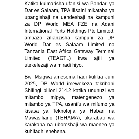
Katika kuimarisha ufanisi wa Bandari ya
Dar es Salaam, TPA ilisaini mikataba ya
upangishaji na uendeshaji na kampuni
za DP World MEA FZE na Adani
International Ports Holdings Pte Limited,
ambazo zilianzisha kampuni za DP
World Dar es Salaam Limited na
Tanzania East Africa Gateway Terminal
Limited (TEAGTL) kwa ajili ya
utekelezaji wa miradi hiyo.
Bw. Msigwa amesema hadi kufikia Juni
2025, DP World imewekeza takribani
Shilingi bilioni 214.2 katika ununuzi wa
mitambo mipya, matengenezo ya
mitambo ya TPA, usanifu wa mifumo ya
kisasa ya Teknolojia ya Habari na
Mawasiliano (TEHAMA), ukarabati wa
karakana na uboreshaji wa maeneo ya
kuhifadhi shehena.