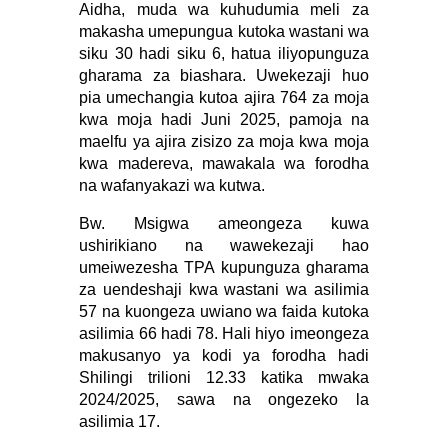
Aidha, muda wa kuhudumia meli za
makasha umepungua kutoka wastani wa
siku 30 hadi siku 6, hatua iliyopunguza
gharama za biashara. Uwekezaji huo
pia umechangia kutoa ajira 764 za moja
kwa moja hadi Juni 2025, pamoja na
maelfu ya ajira zisizo za moja kwa moja
kwa madereva, mawakala wa forodha
na wafanyakazi wa kutwa.
Bw. Msigwa ameongeza kuwa
ushirikiano na wawekezaji hao
umeiwezesha TPA kupunguza gharama
za uendeshaji kwa wastani wa asilimia
57 na kuongeza uwiano wa faida kutoka
asilimia 66 hadi 78. Hali hiyo imeongeza
makusanyo ya kodi ya forodha hadi
Shilingi trilioni 12.33 katika mwaka
2024/2025, sawa na ongezeko la
asilimia 17.