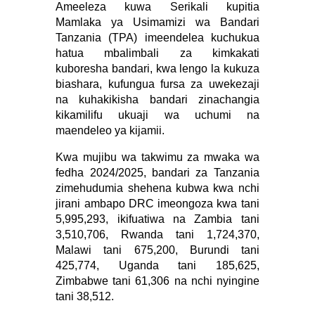
Ameeleza kuwa Serikali kupitia
Mamlaka ya Usimamizi wa Bandari
Tanzania (TPA) imeendelea kuchukua
hatua mbalimbali za kimkakati
kuboresha bandari, kwa lengo la kukuza
biashara, kufungua fursa za uwekezaji
na kuhakikisha bandari zinachangia
kikamilifu ukuaji wa uchumi na
maendeleo ya kijamii.
Kwa mujibu wa takwimu za mwaka wa
fedha 2024/2025, bandari za Tanzania
zimehudumia shehena kubwa kwa nchi
jirani ambapo DRC imeongoza kwa tani
5,995,293, ikifuatiwa na Zambia tani
3,510,706, Rwanda tani 1,724,370,
Malawi tani 675,200, Burundi tani
425,774, Uganda tani 185,625,
Zimbabwe tani 61,306 na nchi nyingine
tani 38,512.