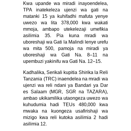
Kwa upande wa miradi inayoendelea,
TPA inatekeleza ujenzi wa gati na
matanki 15 ya kuhifadhi mafuta yenye
uwezo wa lita 378,000 kwa wakati
mmoja, ambapo utekelezaji umefikia
asilimia 35. Pia kuna mradi wa
uboreshaji wa Gati la Malindi lenye urefu
wa mita 500, pamoja na miradi ya
uboreshaji wa Gati Na. 8–11 na
upembuzi yakinifu wa Gati Na. 12–15.
Kadhalika, Serikali kupitia Shirika la Reli
Tanzania (TRC) inaendelea na mradi wa
ujenzi wa reli ndani ya Bandari ya Dar
es Salaam (MGR, SGR na TAZARA),
ambao ukikamilika utaongeza uwezo wa
kuhudumia hadi TEUs 480,000 kwa
mwaka na kuongeza usafirishaji wa
mizigo kwa reli kutoka asilimia 2 hadi
asilimia 12.