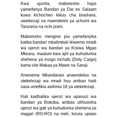
Kwa ujumla, maboresho hayo
yameifanya Bandari ya Dar es Salaam
kuwa kichocheo kikuu cha biashara,
uwekezaji na maendeleo ya uchumi wa
Tanzania na nchi jirani.
Maboresho mengine pia yamefanyika
katika bandari mbalimbali ikiwemo mradi
wa ujenzi wa bandari ya Kisiwa Mgao
Mtwara, maalum kwa ajili ya kuhudumia
shehena ya mzigo mchafu (Dirty Cargo)
kama vile Makaa ya Mawe na Saruji.
Amesema Mkandarasi anaendelea na
utekelezaji wa mradi huu ambao hadi
sasa umefikia asilimia 18 ya utekelezaji.
Hali kadhalika ujenzi wa upanuzi wa
bandari ya Bukoba, ambao ulihusisha
ujenzi wa gati ya kuhudumia shehena ya
magari (RO-RO) na meli, kizuia upepo