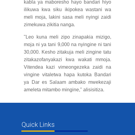
kabla ya maboresho hayo bandari hiyo
ilikuwa kwa siku ikipokea wastani wa
meli moja, lakini sasa meli nyingi zaidi
zimekuwa zikitia nanga.
"Leo kuna meli zipo zinapakia mizigo,
moja ni ya tani 9,000 na nyingine ni tani
30,000. Kesho zitakuja meli zingine tatu
zitakazofanyakazi kwa wakati mmoja.
Vitendea kazi vimeongezeka zaidi na
vingine vitaletwa hapa kutoka Bandari
ya Dar es Salaam ambako mwekezaji
ameleta mitambo mingine," alisisitiza.
Quick Links