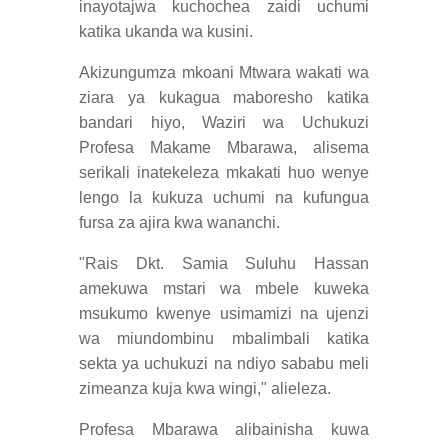
inayotajwa kuchochea zaidi uchumi
katika ukanda wa kusini.
Akizungumza mkoani Mtwara wakati wa
ziara ya kukagua maboresho katika
bandari hiyo, Waziri wa Uchukuzi
Profesa Makame Mbarawa, alisema
serikali inatekeleza mkakati huo wenye
lengo la kukuza uchumi na kufungua
fursa za ajira kwa wananchi.
"Rais Dkt. Samia Suluhu Hassan
amekuwa mstari wa mbele kuweka
msukumo kwenye usimamizi na ujenzi
wa miundombinu mbalimbali katika
sekta ya uchukuzi na ndiyo sababu meli
zimeanza kuja kwa wingi," alieleza.
Profesa Mbarawa alibainisha kuwa