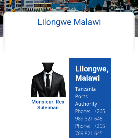
Lilongwe Malawi
Lilongwe,
Malawi
Tanzania
Ports
Monsieur. Rex
Authority
Suleiman
Phone: +265
989 821 645
Phone: +265
789 821 645