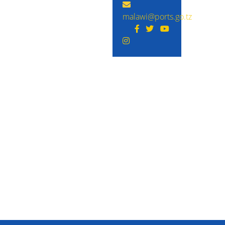
malawi@ports.go.tz