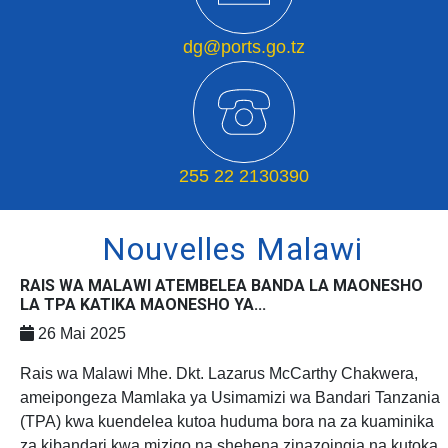
dg@ports.go.tz
255 22 2130390
Nouvelles Malawi
RAIS WA MALAWI ATEMBELEA BANDA LA MAONESHO
LA TPA KATIKA MAONESHO YA...
26 Mai 2025
Rais wa Malawi Mhe. Dkt. Lazarus McCarthy Chakwera,
ameipongeza Mamlaka ya Usimamizi wa Bandari Tanzania
(TPA) kwa kuendelea kutoa huduma bora na za kuaminika
za kibandari kwa mizigo na shehena zinazoingia na kutoka