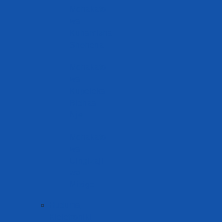
Mchakato
wa
Kuhamisha
Shehena
Mchakato
wa
Kupeleka
Bidhaa
Nje
Mchakato
wa
Uingizaji
wa
Mizigo
Huduma
Kieletroniki