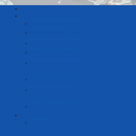
Mwanzo
Kuhusu Sisi
Maelezo ya Jumla
Bodi ya Wakurugenzi
Menejimenti
Usalama na Ulinzi
Kurudisha Fadhila kwa
Jamii
Kazi za Mamlaka
Dira Yetu Dahamira
Yetu na Kanuni
Muundo wa Shirika
Huduma
Huduma
Kuu za