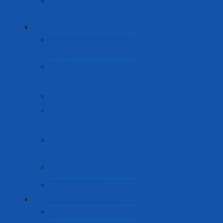
Bandari
Kavu
Machapisho
TAMKO LA SERA YA
UBORA WA TPA
Taarifa za Mwaka na
za Fedha
Jarida la Robo Mwaka
Mkataba wa Huduma
kwa Wateja
Mkataba wa bodi ya
wakurugenzi
TPA Bulletin
TPA Handbook
Habari na Matukio
Habari