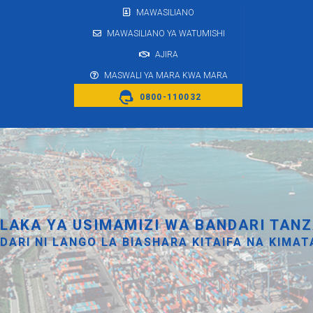
MAWASILIANO
MAWASILIANO YA WATUMISHI
AJIRA
MASWALI YA MARA KWA MARA
0800-110032
LAKA YA USIMAMIZI WA BANDARI TANZ
DARI NI LANGO LA BIASHARA KITAIFA NA KIMAT