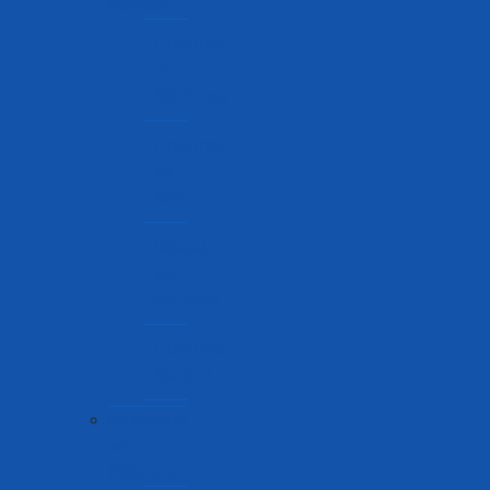
Bandari
Huduma
za
Shehena
Huduma
za
Meli
Wadau
wa
Bandari
Huduma
Saidizi
Mchakato
wa
Kibandari